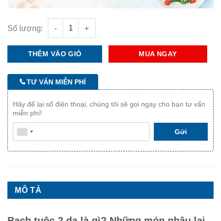
Mực Tuột 2 Da số lượng
Số lượng:
THÊM VÀO GIỎ
MUA NGAY
TƯ VẤN MIỄN PHÍ
Hãy để lại số điện thoại, chúng tôi sẽ gọi ngay cho bạn tư vấn
miễn phí!
Gửi
Sản phẩm
*
MÔ TẢ
Số lượng
Bạch tuộc 2 da là gì? Những món nhậu lai