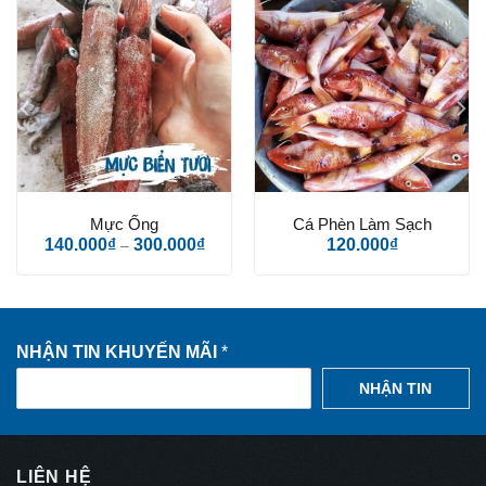
Làm đẹp da
Mực Ống
Cá Phèn Làm Sạch
140.000
₫
300.000
₫
120.000
₫
–
NHẬN TIN KHUYẾN MÃI
*
NHẬN TIN
LIÊN HỆ