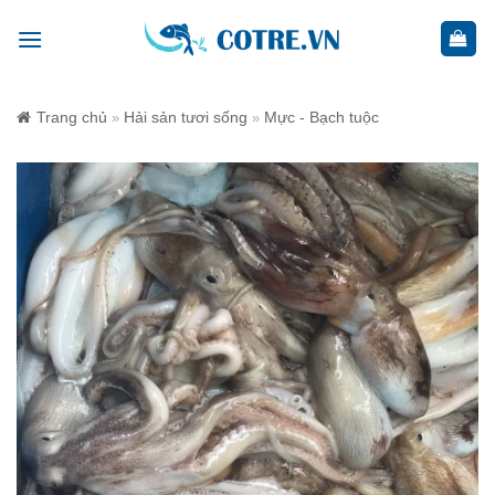
Skip
to
content
Trang chủ
Hải sản tươi sống
Mực - Bạch tuộc
»
»