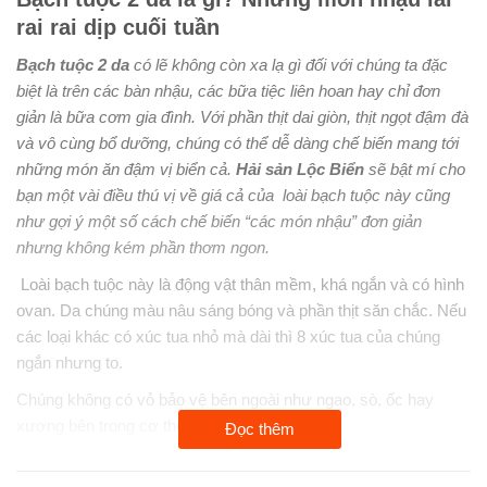
Số lượng đã chọn:
1
rai rai dịp cuối tuần
Họ tên
*
Bạch tuộc 2 da
có lẽ không còn xa lạ gì đối với chúng ta đặc
biệt là trên các bàn nhậu, các bữa tiệc liên hoan hay chỉ đơn
giản là bữa cơm gia đình. Với phần thịt dai giòn, thịt ngọt đậm đà
và vô cùng bổ dưỡng, chúng có thể dễ dàng chế biến mang tới
Số điện thoại
*
những món ăn đậm vị biển cả.
Hải sản Lộc Biển
sẽ bật mí cho
bạn một vài điều thú vị về giá cả của loài bạch tuộc này cũng
như gợi ý một số cách chế biến “các món nhậu” đơn giản
Địa chỉ giao hàng
*
nhưng không kém phần thơm ngon.
Loài bạch tuộc này là động vật thân mềm, khá ngắn và có hình
ovan. Da chúng màu nâu sáng bóng và phần thịt săn chắc. Nếu
Đặt hàng
các loại khác có xúc tua nhỏ mà dài thì 8 xúc tua của chúng
ngắn nhưng to.
Chúng không có vỏ bảo vệ bên ngoài như ngao, sò, ốc hay
xương bên trong cơ thể.
Đọc thêm
Tại các vùng biển của Việt Nam, ngư dân có thể đánh bắt