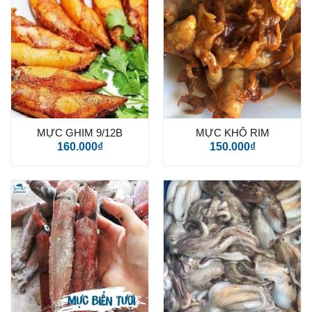
MỰC GHIM 9/12B
MỰC KHÔ RIM
160.000
₫
150.000
₫
Sản phẩm
*
Số lượng
Số lượng đã chọn:
1
Họ tên
*