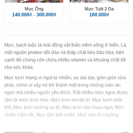
Số điện thoại
*
Mực Ống
Mực Tuột 2 Da
140.000
₫
300.000
₫
160.000
₫
–
Địa chỉ giao hàng
*
Mực, bạch tuộc là loài động vật thân mềm sống ở biển. Là
một nguồn protein dồi dào và thấp chất béo bão hòa, bên
Đặt hàng
cạnh đó chúng còn chứa nhiều vitamin và khoáng chất tốt
cho sức khỏe.
Mực tươi mang vị ngọt tự nhiên, sự dai dai, giòn giòn vừa
phải, chính vì vậy nó trở thành một trong những món ăn
ngon mà nhiều người yêu thích. Rất nhiều món ngon được
làm từ mực tươi như: Mực tươi rim tỏi ớt, Mực tươi nhồi
thịt, Mực tươi nướng sa tế, Mực tươi xào chua ngọt, Mực
chiên mắm tỏi, Mực tẩm bột chiên, Mực xào ớt chuông…