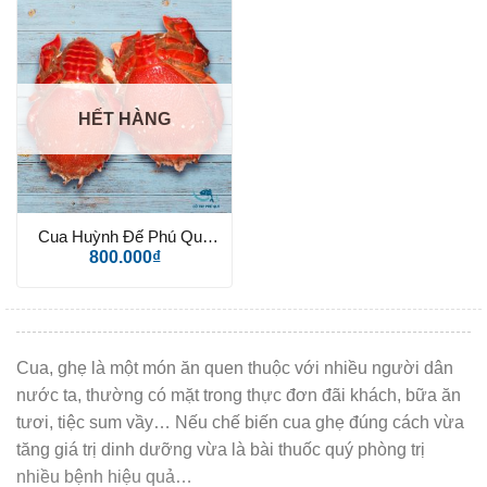
HẾT HÀNG
Cua Huỳnh Đế Phú Quý
loại II
800.000
₫
Sản phẩm
*
Cua, ghẹ là một món ăn quen thuộc với nhiều người dân
nước ta, thường có mặt trong thực đơn đãi khách, bữa ăn
tươi, tiệc sum vầy… Nếu chế biến cua ghẹ đúng cách vừa
Số lượng
tăng giá trị dinh dưỡng vừa là bài thuốc quý phòng trị
Số lượng đã chọn:
1
nhiều bệnh hiệu quả…