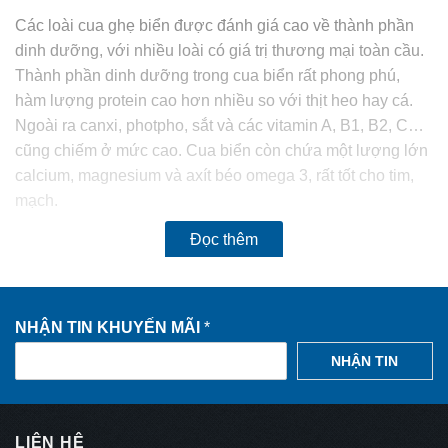
Họ tên
*
Các loài cua ghẹ biển được đánh giá cao về thành phần
dinh dưỡng, với nhiều loài có giá trị thương mại toàn cầu.
Thành phần dinh dưỡng trong cua biển rất phong phú,
hàm lượng protein cao hơn nhiều so với thịt heo hay cá.
Số điện thoại
*
Ngoài ra canxi, photpho, sắt và các vitamin A, B1, B2, C…
cũng chiếm ở mức cao. Cua biển còn chứa một lượng lớn
calcium, magnesium và axít béo omega 3, rất tốt cho tim,
Địa chỉ giao hàng
*
mạch.
Đọc thêm
Đặt hàng
NHẬN TIN KHUYẾN MÃI
*
NHẬN TIN
LIÊN HỆ