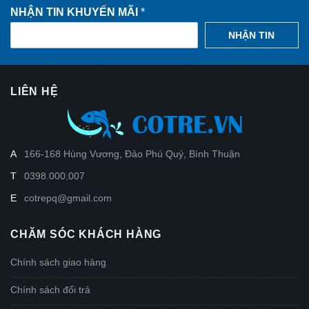
NHẬN TIN KHUYẾN MÃI
*
NHẬN TIN
LIÊN HỆ
A
166-168 Hùng Vương, Đảo Phú Quý, Bình Thuận
T
0398.000.007
E
cotrepq@gmail.com
CHĂM SÓC KHÁCH HÀNG
Chính sách giao hàng
Chính sách đổi trả