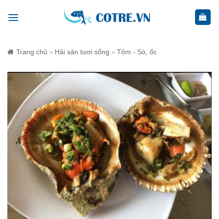
Skip
to
content
Trang chủ
Hải sản tươi sống
Tôm - Sò, ốc
»
»