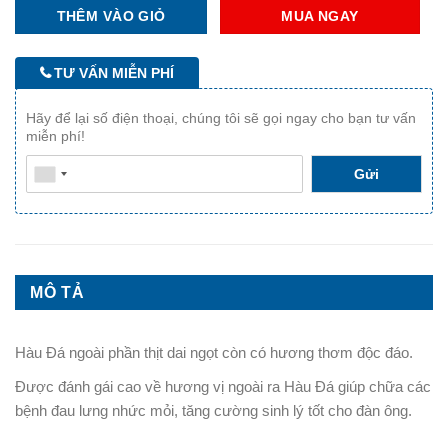
THÊM VÀO GIỎ
MUA NGAY
TƯ VẤN MIỄN PHÍ
Hãy để lại số điện thoại, chúng tôi sẽ gọi ngay cho bạn tư vấn
miễn phí!
Gửi
Sản phẩm
*
Số lượng
MÔ TẢ
Số lượng đã chọn:
1
Hàu Đá ngoài phần thịt dai ngọt còn có hương thơm độc đáo.
Họ tên
*
Được đánh gái cao về hương vị ngoài ra Hàu Đá giúp chữa các
bệnh đau lưng nhức mỏi, tăng cường sinh lý tốt cho đàn ông.
Số điện thoại
*